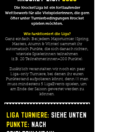
Die KrocketLiga ist ein fortlaufender
Wettbewerb für alle Vielspielerinnen, die gern
öfter unter Turnierbedingungen Krocket
spielen möchten.
Wie funktioniert die Liga?
Ganz einfach: Bei jedem Majorturnier (Spring,
Masters, Atumn & Winter) sammelt ihr
automatisch Punkte, die sich danach richten,
wieviele Spielerinnen teilnehmen
(z.B. 20 Teilnehmerinnen=200 Punkte).
Zusätzlich veranstalten wir noch ein paar
Liga-only Turniere, bei denen ihr euren
Punktestand aufpolieren könnt, denn (!) man
muss mindestens 5 LigaEvents spielen, um
am Ende der Saison gewertet werden zu
können.
LIGA TURNIERE:
SIEHE UNTEN
PUNKTE:
NACH