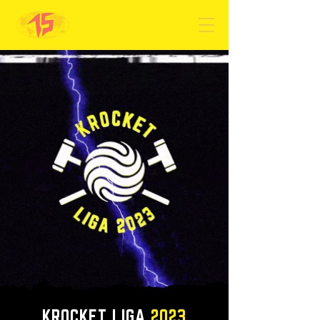
KROCKET LIGA
2023