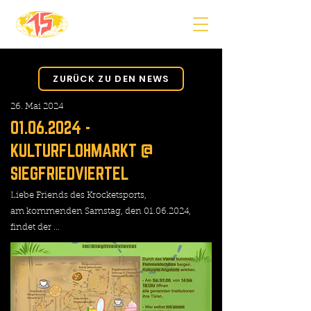
ZURÜCK ZU DEN NEWS
26. Mai 2024
01.06.2024
-
KULTURFLOHMARKT @
SIEGFRIEDVIERTEL
Liebe Friends des Krocketsports,
am kommenden Samstag, den
01.06.2024
,
findet der ...