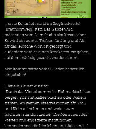
... erste Kulturflohmarkt im Siegfriedviertel 
(Braunschweig) statt. Das Ganze wird 
präsentiert vom Salm Studio aka Kreativlabor. 
Es wird ein buntes Treiben für Jung und Alt, 
für das leibliche Wohl ist gesorgt und 
außerdem wird es einen Krocketcourse geben, 
auf dem mächtig gezockt werden kann! 
Also kommt gerne vorbei - jeder ist herzlich 
eingeladen!
Hier ein kleiner Auszug:
"Durch das Viertel bummeln. Flohmarktschätze 
bergen. Sich mit Kaffee, Kuchen oder Waffeln 
stärken. An kleinen Kreativaktionen für Groß 
und Klein teilnehmen und weiter zum 
nächsten Standort ziehen. Die Menschen des 
Viertels und engagierte Institutionen 
kennenlernen, die hier leben und tätig sind ..."