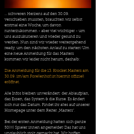
... schweren Herzens auf den 30.09. 
verschieben mussten, brauchten wir selbst 
erstmal eine Woche, um davon 
runterzukommen - aber viel wichtiger - um 
uns auszukurieren und wieder gesund zu 
werden. Nun sind wir wieder weitestgehend 
ready, um den nächsten Anlauf zu starten! Um 
eine neue Anmeldung für das Masters 
kommen wir leider nicht herum, deshalb:
Die Anmeldung für die 13. Krocket Masters am 
30.09. im/am Forellenhof ist hiermit offiziell 
eröffnet.
Alle Infos bleiben unverändert: der Ablaufplan, 
das Essen, das System & die Kurse. Es ändert 
sich nur das Datum. Findet ihr alles auf unserer 
Homepage unter dem Reiter „Masters“.
Bei der ersten Anmeldung hatten sich ganze 
50(!!!) Spieler:innen angemeldet! Das hat uns 
unglaublich stolz gemacht hat. Wir hoffen 