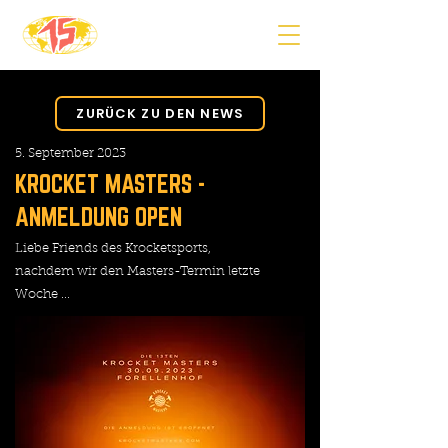
ZURÜCK ZU DEN NEWS
5. September 2023
KROCKET MASTERS -
ANMELDUNG OPEN
Liebe Friends des Krocketsports,
nachdem wir den Masters-Termin letzte
Woche ...