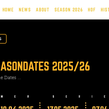
HOME
NEWS
ABOUT
SEASON 2026
HOF
HIS
S
EASONDATES 2025/26
 Dates ...