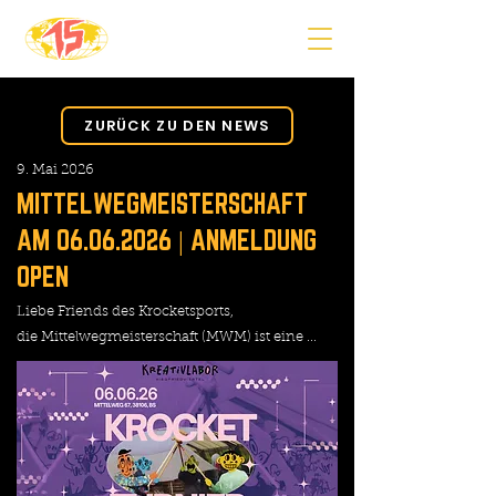
ZURÜCK ZU DEN NEWS
9. Mai 2026
MITTELWEGMEISTERSCHAFT
AM
06.06.2026
| ANMELDUNG
OPEN
Liebe Friends des Krocketsports,
die Mittelwegmeisterschaft (MWM) ist eine ...