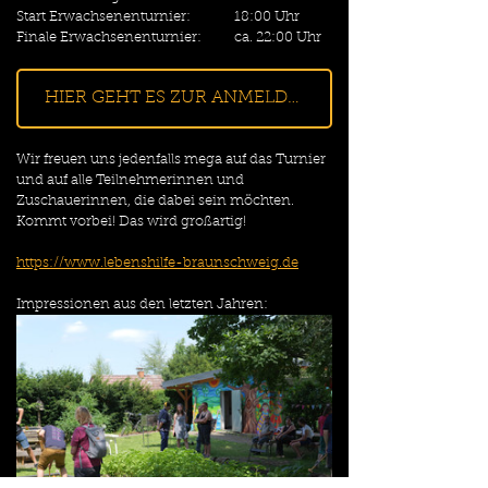
Start Erwachsenenturnier: 	18:00 Uhr
Finale Erwachsenenturnier:	ca. 22:00 Uhr
HIER GEHT ES ZUR ANMELDUNG
Wir freuen uns jedenfalls mega auf das Turnier 
und auf alle Teilnehmerinnen und 
Zuschauerinnen, die dabei sein möchten. 
Kommt vorbei! Das wird großartig!
https://www.lebenshilfe-braunschweig.de
Impressionen aus den letzten Jahren: