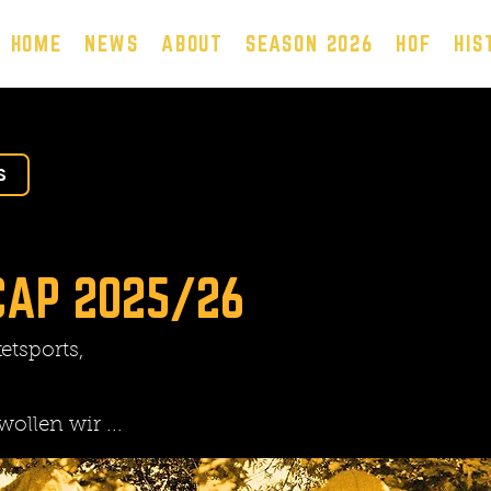
HOME
NEWS
ABOUT
SEASON 2026
HOF
HIS
S
CAP 2025/26
etsports,
ollen wir ...