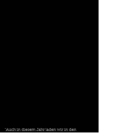
"Auch in diesem Jahr laden wir in den 
schönen Park der Stiftung St. Thomaehof ein.